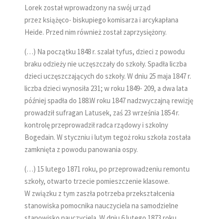
Lorek został wprowadzony na swój urząd
przez książęco- biskupiego komisarza i arcykapłana
Heide. Przed nim również został zaprzysiężony.
(…) Na początku 1848 r. szalał tyfus, dzieci z powodu
braku odzieży nie uczęszczały do szkoły. Spadła liczba
dzieci uczęszczających do szkoły. W dniu 25 maja 1847 r.
liczba dzieci wynosiła 231; w roku 1849- 209, a dwa lata
później spadła do 188.W roku 1847 nadzwyczajną rewizję
prowadził sufragan Latusek, zaś 23 września 1854 r.
kontrolę przeprowadził radca rządowy i szkolny
Bogedain. W styczniu i lutym tegoż roku szkoła została
zamknięta z powodu panowania ospy.
(…) 15 lutego 1871 roku, po przeprowadzeniu remontu
szkoły, otwarto trzecie pomieszczenie klasowe.
W związku z tym zaszła potrzeba przekształcenia
stanowiska pomocnika nauczyciela na samodzielne
stanowisko nauczyciela. W dniu 6 lutego 1873 roku