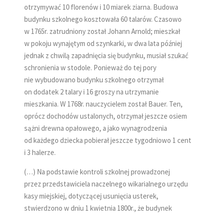
otrzymywać 10 florenów i 10 miarek ziarna. Budowa
budynku szkolnego kosztowała 60 talarów. Czasowo
w 1765r. zatrudniony został Johann Arnold; mieszkał
w pokoju wynajętym od szynkarki, w dwa lata później
jednak z chwilą zapadnięcia się budynku, musiał szukać
schronienia w stodole. Ponieważ do tej pory
nie wybudowano budynku szkolnego otrzymał
on dodatek 2 talary i 16 groszy na utrzymanie
mieszkania. W 1768r. nauczycielem został Bauer. Ten,
oprócz dochodów ustalonych, otrzymał jeszcze osiem
sążni drewna opałowego, a jako wynagrodzenia
od każdego dziecka pobierał jeszcze tygodniowo 1 cent
i 3 halerze.
(…) Na podstawie kontroli szkolnej prowadzonej
przez przedstawiciela naczelnego wikarialnego urzędu
kasy miejskiej, dotyczącej usunięcia usterek,
stwierdzono w dniu 1 kwietnia 1800r., że budynek