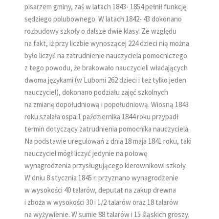
pisarzem gminy, zaś w latach 1843- 1854 pełnił funkcję
sędziego polubownego. W latach 1842- 43 dokonano
rozbudowy szkoły o dalsze dwie klasy. Ze względu
na fakt, iż przy liczbie wynoszącej 224 dzieci nią można
było liczyć na zatrudnienie nauczyciela pomocniczego
z tego powodu, że brakowało nauczycieli władających
dwoma językami (w Lubomi 262 dzieci i też tylko jeden
nauczyciel), dokonano podziału zajęć szkolnych
na zmianę dopołudniową i popołudniową. Wiosną 1843
roku szalała ospa.1 października 1844 roku przypadł
termin dotyczący zatrudnienia pomocnika nauczyciela.
Na podstawie uregulowań z dnia 18 maja 1841 roku, taki
nauczyciel mógł liczyć jedynie na połowę
wynagrodzenia przysługującego kierownikowi szkoły.
W dniu 8 stycznia 1845 r. przyznano wynagrodzenie
w wysokości 40 talarów, deputat na zakup drewna
i zboża w wysokości 30 i 1/2 talarów oraz 18 talarów
na wyżywienie. W sumie 88 talarów i 15 śląskich groszy.