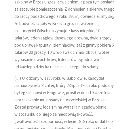
szkolny w Brzeziu grozi zawaleniem, a poza tym posiada
za szczupłe pomieszczenia. Z doniesienia skierowanego
do radcy podatkowego z roku 1802r., dowiedzieliśmy się,
że budynek szkoły w Brzeziu grozi zawaleniem,
a nauczyciel Wilsch otrzymuje z kasy miejskiej 10
talarów, jeden sągiew dębowego drewna, dwie grzędy
pod uprawę kapusty i ziemniaków; zaś z gminy pobiera 6
talarów 20 groszy, 10 wrocławskich miar zboża, wolne
wypasanie dwóch krów, 6 denarów tygodniowo
od każdego dziecka uczęszczającego do szkoły.
(…) Urodzony w 1788 roku w Baborowie, kandydat
na nauczyciela Richter, który 28 lipca 1806 roku poddany
był egzaminowi w Głogowie, prosił w dniu 19 września
o przekazanie mu posady nauczycielskiej w Brzeziu.
Został przyjęty, lecz gmina wyraziła niezadowolenie
w stosunku do niego za nieobowiązkowość,
gwałtowność i czupurność; w lecie 1818 roku oddalił się
pozostawiając swą małżonkę Mariannę z domu Dimiter