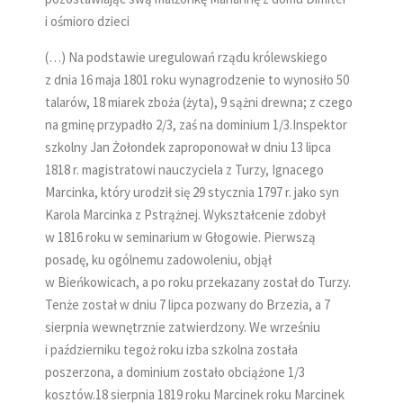
i ośmioro dzieci
(…) Na podstawie uregulowań rządu królewskiego
z dnia 16 maja 1801 roku wynagrodzenie to wynosiło 50
talarów, 18 miarek zboża (żyta), 9 sążni drewna; z czego
na gminę przypadło 2/3, zaś na dominium 1/3.Inspektor
szkolny Jan Żołondek zaproponował w dniu 13 lipca
1818 r. magistratowi nauczyciela z Turzy, Ignacego
Marcinka, który urodził się 29 stycznia 1797 r. jako syn
Karola Marcinka z Pstrążnej. Wykształcenie zdobył
w 1816 roku w seminarium w Głogowie. Pierwszą
posadę, ku ogólnemu zadowoleniu, objął
w Bieńkowicach, a po roku przekazany został do Turzy.
Tenże został w dniu 7 lipca pozwany do Brzezia, a 7
sierpnia wewnętrznie zatwierdzony. We wrześniu
i październiku tegoż roku izba szkolna została
poszerzona, a dominium zostało obciążone 1/3
kosztów.18 sierpnia 1819 roku Marcinek roku Marcinek