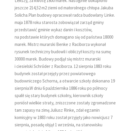
Lekszy, za kwotę 1800 marek. Następnie dokupiono
jeszcze 214,52 m2 ziemi od małorolnego chłopa Jakuba
Solicha.Plan budowy opracował radca budowlany Linke.
maja 1878 roku starosta zobowiązał zarząd gminy
przedstawić gminie wykaz danin i kosztów,
na podstawie których domagano się od państwa 18000
marek. Mistrz murarski Benke z Raciborza wykonał
rysunek techniczny budowli i obliczył koszty na sumę
30000 marek. Budowy podjął się mistrz murarski
i ciesielski Schróder z Raciborza. 12 sierpnia 1883 roku
budynek został przejęty przez powiatowego
budowniczego Schorna, a otwarcie szkoły dokonano 19
sierpnia.W dniu 6 października 1886 roku po północy
spalił się stary budynek szkolny, kierownik szkoły
poniósł wielkie straty, zniszczone zostały zgromadzone
tam zapasy na zimę.Juliusz Rinke, zdał egzamin
komisyjny w 1883 roku został przyjęty jako nowicjusz 7
sierpnia, posadę objął 1 września, na stanowisku