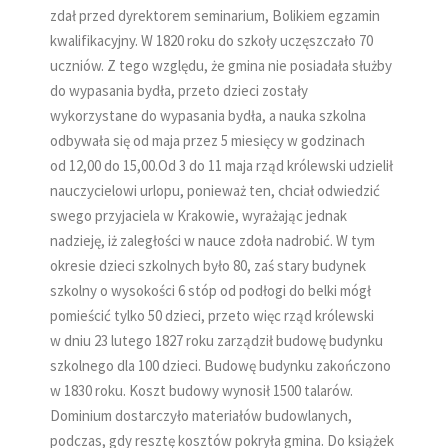
zdał przed dyrektorem seminarium, Bolikiem egzamin
kwalifikacyjny. W 1820 roku do szkoły uczęszczało 70
uczniów. Z tego względu, że gmina nie posiadała służby
do wypasania bydła, przeto dzieci zostały
wykorzystane do wypasania bydła, a nauka szkolna
odbywała się od maja przez 5 miesięcy w godzinach
od 12,00 do 15,00.Od 3 do 11 maja rząd królewski udzielił
nauczycielowi urlopu, ponieważ ten, chciał odwiedzić
swego przyjaciela w Krakowie, wyrażając jednak
nadzieję, iż zaległości w nauce zdoła nadrobić. W tym
okresie dzieci szkolnych było 80, zaś stary budynek
szkolny o wysokości 6 stóp od podłogi do belki mógł
pomieścić tylko 50 dzieci, przeto więc rząd królewski
w dniu 23 lutego 1827 roku zarządził budowę budynku
szkolnego dla 100 dzieci. Budowę budynku zakończono
w 1830 roku. Koszt budowy wynosił 1500 talarów.
Dominium dostarczyło materiałów budowlanych,
podczas, gdy resztę kosztów pokryła gmina. Do książek