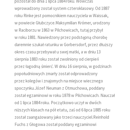
pozostał do dnia 1 lipca 1884 roku. Wówczas
wprowadzony został system czteroklasowy. Od 1887
roku Rinke jest pomocnikiem nauczyciela w Waissak,
w powiecie Głubczyce.Maksymilian Krómer, urodzony
w Raciborzu w 1863 w Pilchowicach, tutaj przybył
w roku 1881. Nawiedzony przez podstępną chorobę
daremnie szukał ratunku w Gorbersdorf, przez dłuższy
okres czasu przebywał u swej matki, a w dniu 13
sierpnia 1883 roku został zwolniony od cierpień
przez łagodną śmierć. W dniu 16 sierpnia, w godzinach
popołudniowych zmarły został odprowadzony
przez kolegów i znajomych na miejsce wiecznego
spoczynku.Józef Neuman z Otmuchowa, poddany
został egzaminowi w roku 1878 w Pilchowicach. Nauczał
od 1 lipca 1884 roku. Początkowo uczył w dwóch
niższych klasach na pół etatu, zaś od 6 lipca 1885 roku
został zaangażowany jako trzeci nauczyciel.Reinhold
Fuchs z Głogowa został poddany egzaminowi