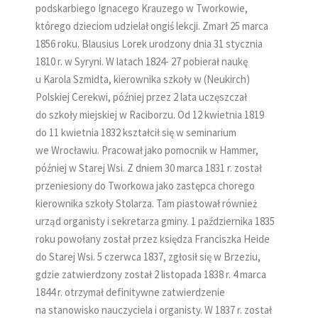
podskarbiego Ignacego Krauzego w Tworkowie,
którego dzieciom udzielał ongiś lekcji. Zmarł 25 marca
1856 roku. Blausius Lorek urodzony dnia 31 stycznia
1810 r. w Syryni. W latach 1824- 27 pobierał naukę
u Karola Szmidta, kierownika szkoły w (Neukirch)
Polskiej Cerekwi, później przez 2 lata uczęszczał
do szkoły miejskiej w Raciborzu. Od 12 kwietnia 1819
do 11 kwietnia 1832 kształcił się w seminarium
we Wrocławiu. Pracował jako pomocnik w Hammer,
później w Starej Wsi. Z dniem 30 marca 1831 r. został
przeniesiony do Tworkowa jako zastępca chorego
kierownika szkoły Stolarza. Tam piastował również
urząd organisty i sekretarza gminy. 1 października 1835
roku powołany został przez księdza Franciszka Heide
do Starej Wsi. 5 czerwca 1837, zgłosił się w Brzeziu,
gdzie zatwierdzony został 2 listopada 1838 r. 4 marca
1844 r. otrzymał definitywne zatwierdzenie
na stanowisko nauczyciela i organisty. W 1837 r. został