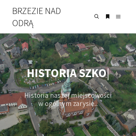
BRZEZIE NAD
ODRĄ
HISTORIA
SZKOŁY W
|
Historia naszej miejscowości
w ogólnym zarysie..