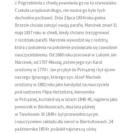
z Pogrzebienia z chwilą powołania go na to stanowisko.
Czekała urzędował długo, nie można go było tych
dochodów pozbawić. Dnia 2 lipca 1834 roku gmina
Brzezie chciała założyć swoją parafię. Marcinek zmarł 31
maja 1837 roku w chwili, kiedy chciano zrezygnować
z rozdziału parafii. Marcinek wywodził się z rodziny,
która z pokolenia na pokolenie poświęcała się zawodowi
nauczycielskiemu. Od 1660 roku pracował w Lubomi Jan
Marcinek, od 1707 Mikołaj, potem jego syn Karol
urodzony w 1770 r. Jan przybył do Pstrążnej i był ojcem
naszego Ignacego, którego syn Józef Macinek
urodzony w 1882 roku jako kandydat na nauczyciela
pod nadzorem Filipa Hetteltera, kierownika
w Pstrążnej, kształcił się w latach 1840-43, najpierw jako
pomocnik w Bieńkowicach, dwa lata później
w Tworkowie. W 1849 r. był przewodniczącym
i nauczycielem zakładu dla sierot w Biertułtowach. 24
października 1854 r. poślubił najstarszą córkę