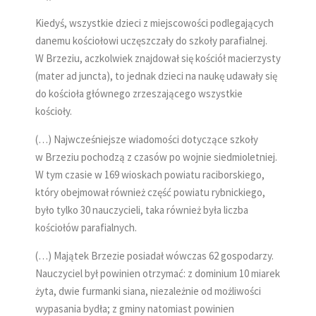
Kiedyś, wszystkie dzieci z miejscowości podlegających
danemu kościołowi uczęszczały do szkoły parafialnej.
W Brzeziu, aczkolwiek znajdował się kościół macierzysty
(mater ad juncta), to jednak dzieci na naukę udawały się
do kościoła głównego zrzeszającego wszystkie
kościoły.
(…) Najwcześniejsze wiadomości dotyczące szkoły
w Brzeziu pochodzą z czasów po wojnie siedmioletniej.
W tym czasie w 169 wioskach powiatu raciborskiego,
który obejmował również część powiatu rybnickiego,
było tylko 30 nauczycieli, taka również była liczba
kościołów parafialnych.
(…) Majątek Brzezie posiadał wówczas 62 gospodarzy.
Nauczyciel był powinien otrzymać: z dominium 10 miarek
żyta, dwie furmanki siana, niezależnie od możliwości
wypasania bydła; z gminy natomiast powinien