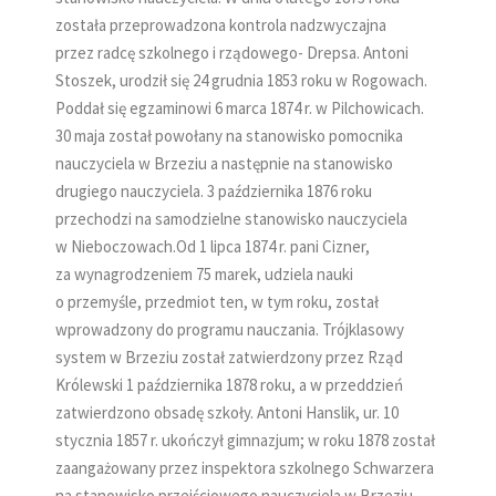
została przeprowadzona kontrola nadzwyczajna
przez radcę szkolnego i rządowego- Drepsa. Antoni
Stoszek, urodził się 24 grudnia 1853 roku w Rogowach.
Poddał się egzaminowi 6 marca 1874 r. w Pilchowicach.
30 maja został powołany na stanowisko pomocnika
nauczyciela w Brzeziu a następnie na stanowisko
drugiego nauczyciela. 3 października 1876 roku
przechodzi na samodzielne stanowisko nauczyciela
w Nieboczowach.Od 1 lipca 1874 r. pani Cizner,
za wynagrodzeniem 75 marek, udziela nauki
o przemyśle, przedmiot ten, w tym roku, został
wprowadzony do programu nauczania. Trójklasowy
system w Brzeziu został zatwierdzony przez Rząd
Królewski 1 października 1878 roku, a w przeddzień
zatwierdzono obsadę szkoły. Antoni Hanslik, ur. 10
stycznia 1857 r. ukończył gimnazjum; w roku 1878 został
zaangażowany przez inspektora szkolnego Schwarzera
na stanowisko przejściowego nauczyciela w Brzeziu.