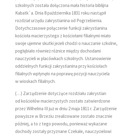
szkolnych została dołączona mała historia biblijna
Kabatk`a. Dnia 8 października 1831 roku nastąpił
rozdział urzędu zakrystianina od Pogrzebienia.
Dotychczasowe połączenie funkcji zakrystianina
kościoła macierzystego z kościołami filialnymi miało
swoje ujemne skutki jeżeli chodzi o nauczanie szkolne,
pogłębiało również różnice między dochodami
nauczycieli w placówkach szkolnych. Ustanowienie
oddzielnych funkcji zakrystianina przy kościołach
filialnych wpłynęło na poprawę pozycji nauczyciela
w wioskach filialnych.
(…) Zarządzenie dotyczące rozdziału zakrystian
od kościołów macierzystych zostało zatwierdzone
przez Wilhelma III już w dniu 2 maja 1811 r. Zarządzenie
powyższe w Brzeziu zrealizowane zostało znacznie
później, a to z tego powodu, ponieważ wykazane
dochody zostały przyznane Czekale, nauczycielowi