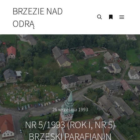
BRZEZIE NAD
ODRĄ
Menu g
Szukaj
Więcej i
26 września 1993
NR 5/1993 (ROK I, NR 5)
BRZESKI PARAFIANIN