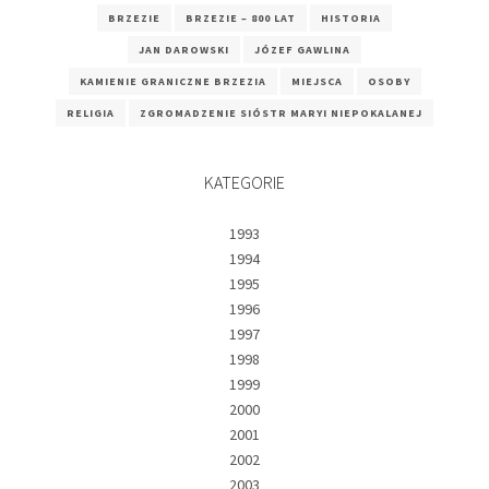
BRZEZIE
BRZEZIE – 800 LAT
HISTORIA
JAN DAROWSKI
JÓZEF GAWLINA
KAMIENIE GRANICZNE BRZEZIA
MIEJSCA
OSOBY
RELIGIA
ZGROMADZENIE SIÓSTR MARYI NIEPOKALANEJ
KATEGORIE
1993
1994
1995
1996
1997
1998
1999
2000
2001
2002
2003