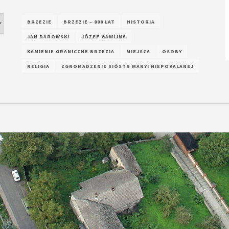
BRZEZIE
BRZEZIE – 800 LAT
HISTORIA
JAN DAROWSKI
JÓZEF GAWLINA
KAMIENIE GRANICZNE BRZEZIA
MIEJSCA
OSOBY
RELIGIA
ZGROMADZENIE SIÓSTR MARYI NIEPOKALANEJ